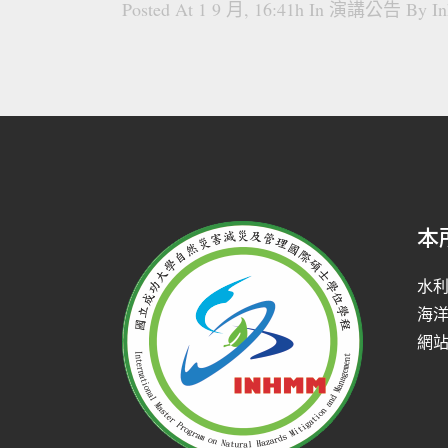
Posted At 1 9 月, 16:41h
In
演講公告
By
I
本
水
海
網