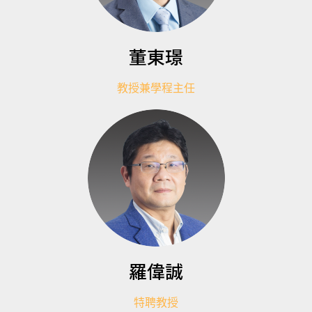
董東璟
教授兼學程主任
羅偉誠
特聘教授