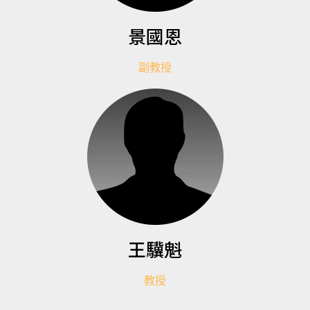
景國恩
副教授
王驥魁
教授