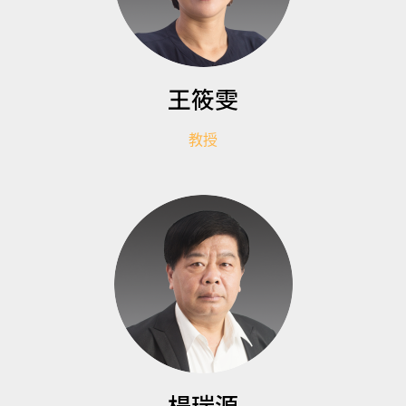
王筱雯
教授
楊瑞源