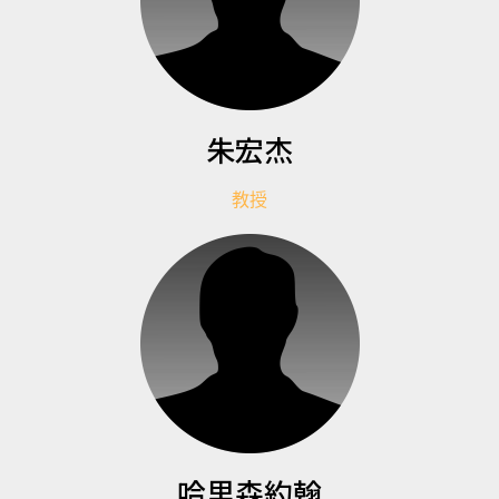
朱宏杰
教授
哈里森約翰