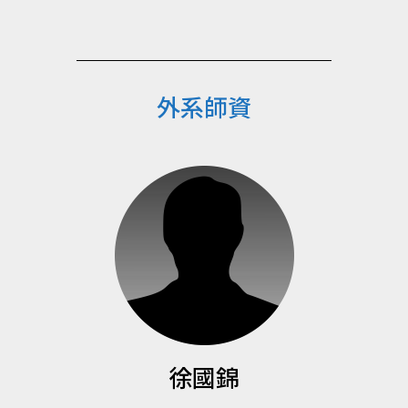
外系師資
徐國錦