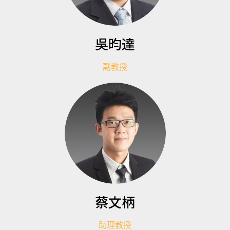
吳昀達
副教授
蔡文柄
助理教授