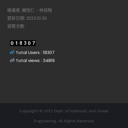
維護者: 賴悅仁、林培榕
更新日期: 2023.10.30
瀏覽次數:
Total Users : 18307
Total views : 34816
Copyright © 2022 Dept. of Hydraulic and Ocean
Engineering. All Rights Reserved.