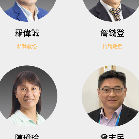
羅偉誠
詹錢登
特聘教授
特聘教授
陳璋玲
曾志民