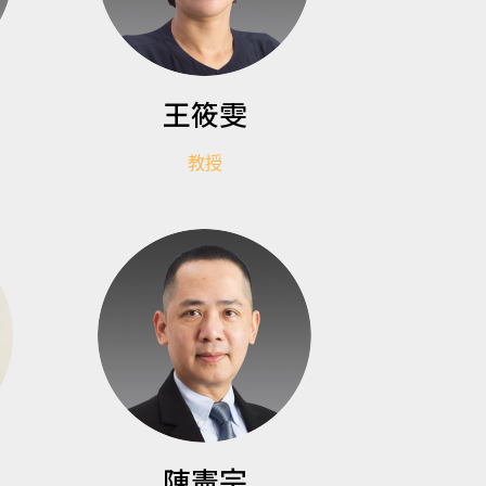
王筱雯
教授
陳憲宗