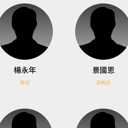
楊永年
景國恩
教授
副教授