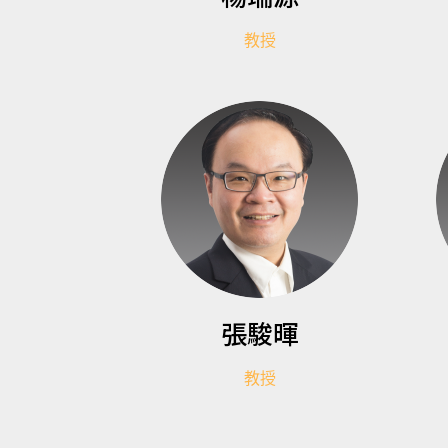
教授
張駿暉
教授