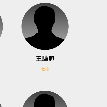
王驥魁
教授