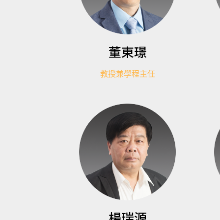
董東璟
教授兼學程主任
楊瑞源