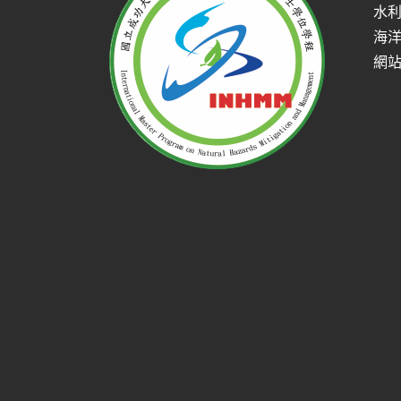
水
海
網