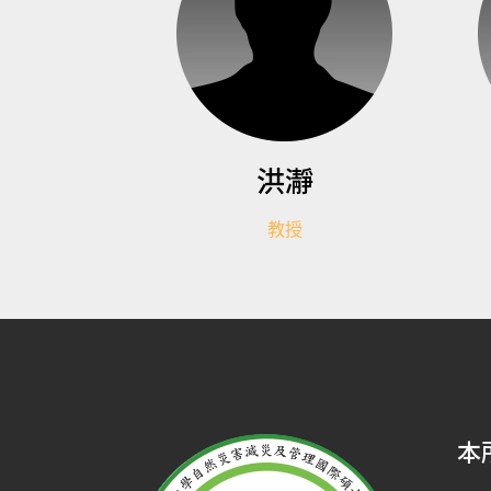
洪瀞
教授
本