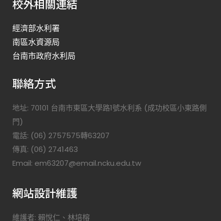
校外相關連結
經濟部水利署
南區水資源局
台南市政府水利局
聯絡方式
地址: 70101 台南市東區大學路1號水利系 (成功校區小東路側
門)
電話: (06) 2757575轉63207
傳真: (06) 2741463
Email: em63207@email.ncku.edu.tw
網站設計維護
維護者: 賴悅仁、林培榕