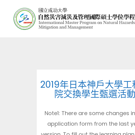
2019年日本神戶大學工
院交換學生甄選活
Note1: There are some changes in
application form from the last y
version. To fill out the learning plan