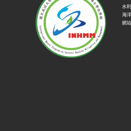
水
海
網