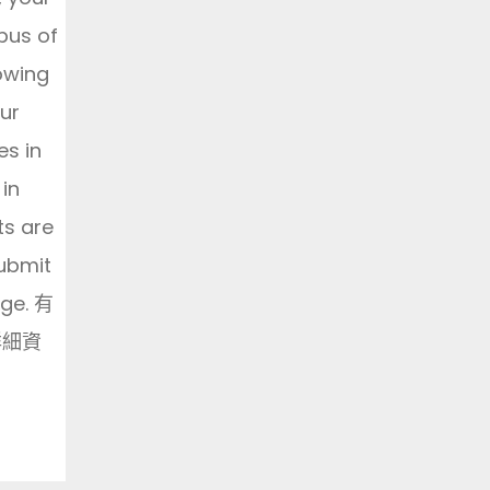
bus of
lowing
our
es in
in
ts are
submit
age. 有
詳細資