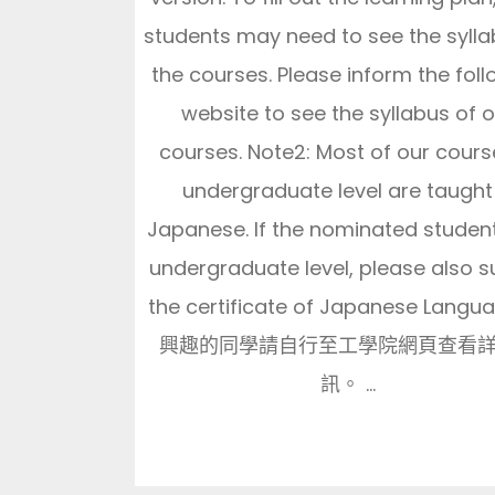
students may need to see the sylla
the courses. Please inform the fol
website to see the syllabus of 
courses. Note2: Most of our cours
undergraduate level are taught 
Japanese. If the nominated studen
undergraduate level, please also 
the certificate of Japanese Langu
興趣的同學請自行至工學院網頁查看
訊。 ...