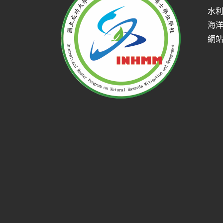
水
海
網