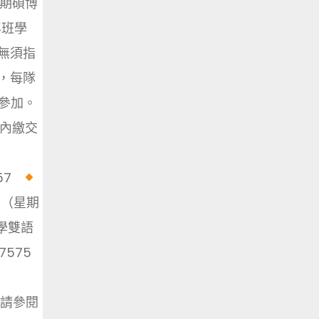
學期碩博
專班學
無須指
，每隊
複參加。
單內繳交
Av57
日（星期
學雙語
7575
內容請參閱