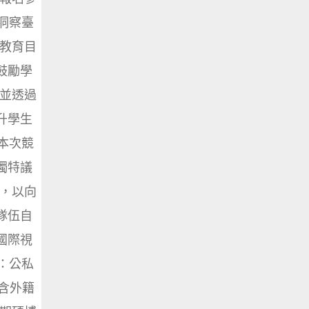
洞察臺
的教育目
鼓勵學
，並透過
升學生
 本次競
獨特議
)，以向
隊伍自
國際視
：公私
（含外籍