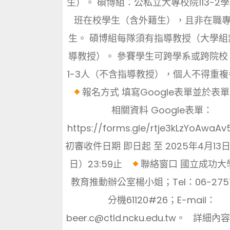
生）。 碩博組：公私立大專校院113-2
班在校學生（含外籍生），且非在職
生。 碩博組每隊須有指導教授（大學組
導教授）。 參賽學生可跨學系或跨院校
1-3人（不含指導教授），個人不得重
報名方式 填寫Google表單並於表
相關資料 Google表單：
https://forms.gle/rtje3kLzYoAwa
初審收件日期 即日起 至 2025年4月13
日）23:59止
聯絡窗口 國立成功大
教育推動辦公室楊小姐；Tel：06-275
分機61120#26；E-mail：
beer.c@ctld.ncku.edu.tw。 詳細