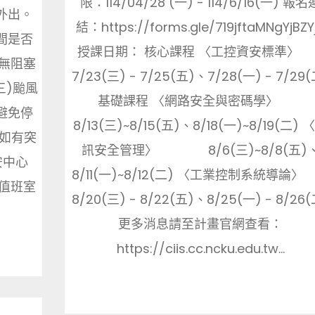
限：114/04/28 (一) - 114/6/16(一) 報名
外出。
結：https://forms.gle/719jftaMNgYjBZY
間是否
授課日期： 核心課程 〈工控資安標準
無阻塞
7/23(三) - 7/25(五)、7/28(一) - 7/29(
三)颱風
基礎課程 〈網路安全與密碼學〉
避免停
8/13(三)~8/15(五)、8/18(一)~8/19(二) 
)如有突
訊安全管理〉 8/6(三)~8/8(五)
安中心
8/11(一)~8/12(二) 〈工業控制系統導
組值班室
8/20(三) - 8/22(五)、8/25(一) - 8/26(
更多消息請至計畫官網查看：
https://ciis.cc.ncku.edu.tw...