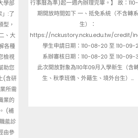
行事曆為準)起一週內辦理完畢。】 故：110-
大學部
期開放時間如下 一、抵免系統（不含轉
」:了
生）：
類型，
https://nckustory.ncku.edu.tw/credit/i
二、大
學生申請日期：110-08-20 至 110-09-
解各種
系辦審核日期：110-08-20 至 110-09-
您檢視
此次開放對象為110年09月入學新生（含
幫助您
生、秋季班僑、外籍生、境外台生）...
上(含研
職業所需
職業的
 (補
通職能診
經由參