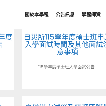
關於本學程
公告訊息
學程師資
年度
自災所115學年度碩士班申
告
入學面試時間及其他面試
意事項
l
115學年度碩士班入學面試公告...