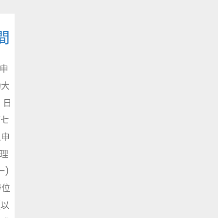
間
申
功大
 日
第七
之申
理
一)
學位
(以