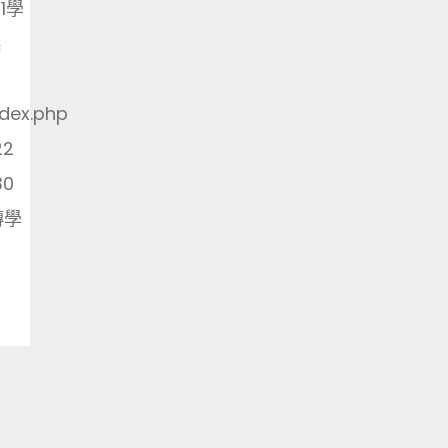
1學
系
ndex.php
22
30
轉學