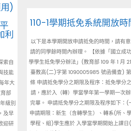
用)
110-1學期抵免系統開放時
能平
加利
以下是本學期開放申請抵免的時間，請有意
請的同學餘時間內辦理。 【依據「國立成
學學生抵免學分辦法」(教育部 109 年 1 月 21
探索自
臺教高(二)字第 1090005985 號函備查) 
與技能
條 申請抵免學分之期限及程序：抵免學分
每年大
請，應於入（轉）學當學年第一學期一次辦
教育部
完畢。 申請抵免學分之期限及程序如下：(
同年級別
申請期限：新生（含轉學生）、轉系(所、
，及早
學程、組)學生應於 入學當學期開始上課日
歡迎研