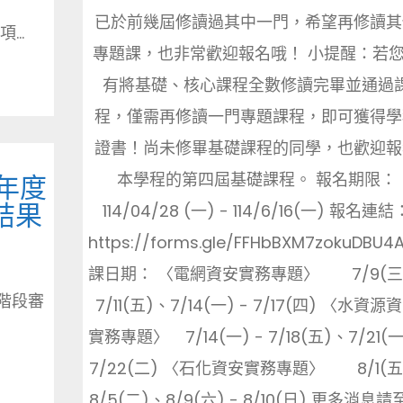
已於前幾屆修讀過其中一門，希望再修讀其
..
專題課，也非常歡迎報名哦！ 小提醒：若
有將基礎、核心課程全數修讀完畢並通過
程，僅需再修讀一門專題課程，即可獲得學
證書！尚未修畢基礎課程的同學，也歡迎報
本學程的第四屆基礎課程。 報名期限：
年度
結果
114/04/28 (一) - 114/6/16(一) 報名連結
https://forms.gle/FFHbBXM7zokuDBU4
課日期： 〈電網資安實務專題〉 7/9(三)
階段審
7/11(五)、7/14(一) - 7/17(四) 〈水資源
實務專題〉 7/14(一) - 7/18(五)、7/21(一
7/22(二) 〈石化資安實務專題〉 8/1(五)
8/5(二)、8/9(六) - 8/10(日) 更多消息請