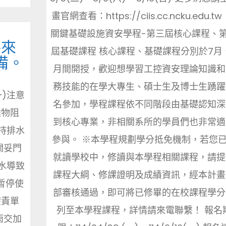
畫官網查看：https://ciis.cc.ncku.edu.tw
關鍵基礎設施資安學程-第三屆核心課程、
將來
屆基礎課程 核心課程、基礎課程分別於7月
備。
月間開授，歡迎想學習工控資安理論知識和
務技能的在學大專生、碩士生及博士生踴躍
)注意
名參加，學程課程依不同階段由基礎認知深
雜物阻
到核心專業，非相關系所的學員們也非常適
持排水
參與。 ※本學程規劃學分抵免機制，若您
關妥門
就讀學校中，修讀與本學程相關課程，請提
水導致
課程大綱、修課證明及成績資訊，經本計畫
暫停使
部審核通過，即可將已修畢的在校課程學分
權責單
列至本學程課程，詳情請來電聯繫！ 報名
雨交加