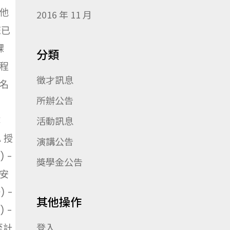
他
2016 年 11 月
您已
課
分類
程
徵才訊息
名
所辦公告
：
活動訊息
A 授
演講公告
 -
獎學金公告
資安
) -
其他操作
 -
登入
至計