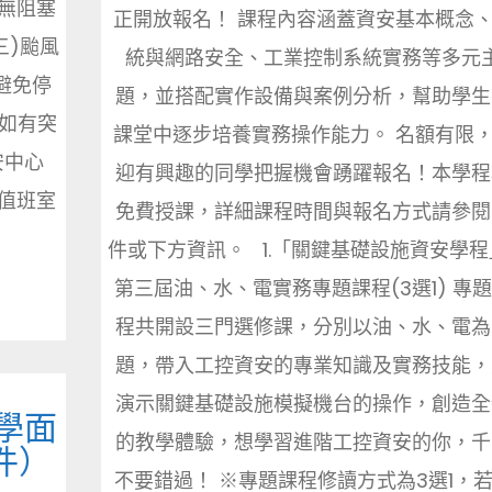
無阻塞
正開放報名！ 課程內容涵蓋資安基本概念
三)颱風
統與網路安全、工業控制系統實務等多元
避免停
題，並搭配實作設備與案例分析，幫助學生
)如有突
課堂中逐步培養實務操作能力。 名額有限
安中心
迎有興趣的同學把握機會踴躍報名！本學程
組值班室
免費授課，詳細課程時間與報名方式請參閱
件或下方資訊。 1.「關鍵基礎設施資安學程
第三屆油、水、電實務專題課程(3選1) 專
程共開設三門選修課，分別以油、水、電為
題，帶入工控資安的專業知識及實務技能，
演示關鍵基礎設施模擬機台的操作，創造全
學面
的教學體驗，想學習進階工控資安的你，千
件）
不要錯過！ ※專題課程修讀方式為3選1，