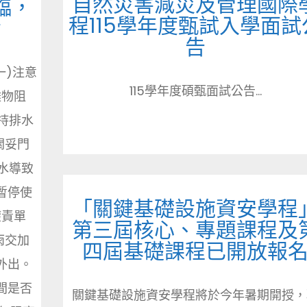
自然災害減災及管理國際
臨，
程115學年度甄試入學面試
備
告
一)注意
115學年度碩甄面試公告...
雜物阻
持排水
關妥門
水導致
暫停使
「關鍵基礎設施資安學程
權責單
第三屆核心、專題課程及
雨交加
四屆基礎課程已開放報
外出。
間是否
關鍵基礎設施資安學程將於今年暑期開授，