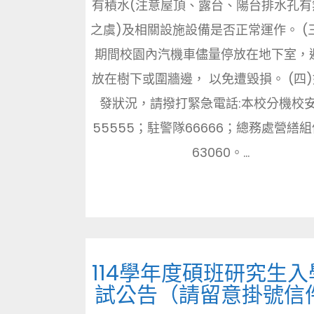
有積水(注意屋頂、露台、陽台排水孔有
之虞)及相關設施設備是否正常運作。 (
期間校園內汽機車儘量停放在地下室，
放在樹下或圍牆邊， 以免遭毀損。 (四
發狀況，請撥打緊急電話:本校分機校
55555；駐警隊66666；總務處營繕
63060。...
114學年度碩班研究生入
試公告（請留意掛號信