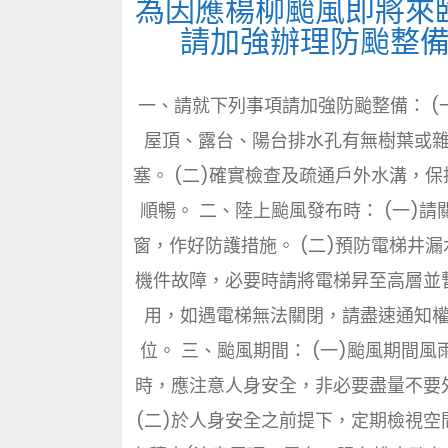
為因應楊柳颱風即將來
請加強辦理防颱整
一、請就下列事項請加強防颱整備： (
屋頂、露台、陽台排水孔有無樹葉或
塞。 (二)確實檢查及疏通戶外水溝，保
順暢。 二、陸上颱風發布時： (一)請
窗，作好防護措施。 (二)預防電梯井漏
機件故障，必要時請將電梯昇至高層並
用，如遇電梯無法關閉，請盡速通知
位。 三、颱風期間： (一)颱風期間風
時，應注意人身安全，非必要盡量不要
(二)於人身安全之前提下，定期檢視空