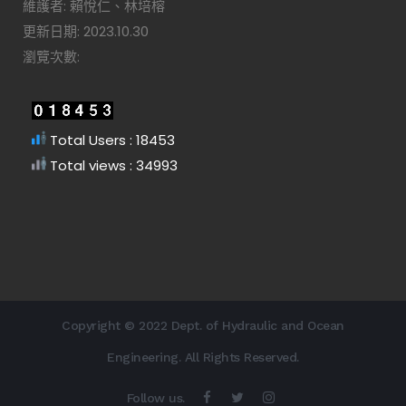
維護者: 賴悅仁、林培榕
更新日期: 2023.10.30
瀏覽次數:
Total Users : 18453
Total views : 34993
Copyright © 2022 Dept. of Hydraulic and Ocean
Engineering. All Rights Reserved.
Follow us.